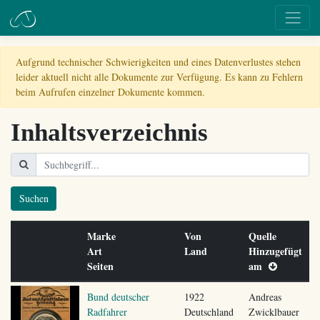
Aufgrund technischer Schwierigkeiten und eines Datenverlustes stehen
leider aktuell nicht alle Dokumente zur Verfügung. Es kann zu Fehlern
beim Aufrufen einzelner Dokumente kommen.
Inhaltsverzeichnis
Suchen
Marke
Von
Quelle
Art
Land
Hinzugefügt
Seiten
am
Bund deutscher
1922
Andreas
Radfahrer
Deutschland
Zwicklbauer