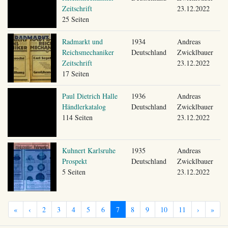
Zeitschrift
23.12.2022
25 Seiten
Radmarkt und
1934
Andreas
Reichsmechaniker
Deutschland
Zwicklbauer
Zeitschrift
23.12.2022
17 Seiten
Paul Dietrich Halle
1936
Andreas
Händlerkatalog
Deutschland
Zwicklbauer
114 Seiten
23.12.2022
Kuhnert Karlsruhe
1935
Andreas
Prospekt
Deutschland
Zwicklbauer
5 Seiten
23.12.2022
«
‹
2
3
4
5
6
7
8
9
10
11
›
»