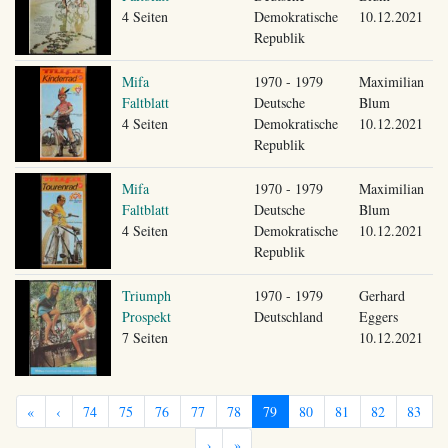
4 Seiten
Demokratische
10.12.2021
Republik
Mifa
1970 - 1979
Maximilian
Faltblatt
Deutsche
Blum
4 Seiten
Demokratische
10.12.2021
Republik
Mifa
1970 - 1979
Maximilian
Faltblatt
Deutsche
Blum
4 Seiten
Demokratische
10.12.2021
Republik
Triumph
1970 - 1979
Gerhard
Prospekt
Deutschland
Eggers
7 Seiten
10.12.2021
«
‹
74
75
76
77
78
79
80
81
82
83
›
»