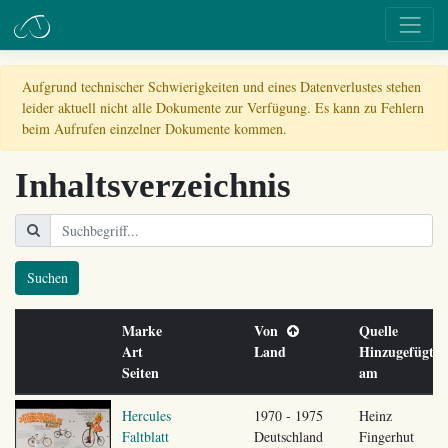
Aufgrund technischer Schwierigkeiten und eines Datenverlustes stehen
leider aktuell nicht alle Dokumente zur Verfügung. Es kann zu Fehlern
beim Aufrufen einzelner Dokumente kommen.
Inhaltsverzeichnis
Suchen
Marke
Von
Quelle
Art
Land
Hinzugefügt
Seiten
am
Hercules
1970 - 1975
Heinz
Faltblatt
Deutschland
Fingerhut