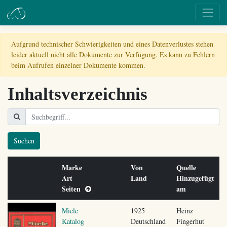
Aufgrund technischer Schwierigkeiten und eines Datenverlustes stehen
leider aktuell nicht alle Dokumente zur Verfügung. Es kann zu Fehlern
beim Aufrufen einzelner Dokumente kommen.
Inhaltsverzeichnis
Suchen
Marke
Von
Quelle
Art
Land
Hinzugefügt
Seiten
am
Miele
1925
Heinz
Katalog
Deutschland
Fingerhut