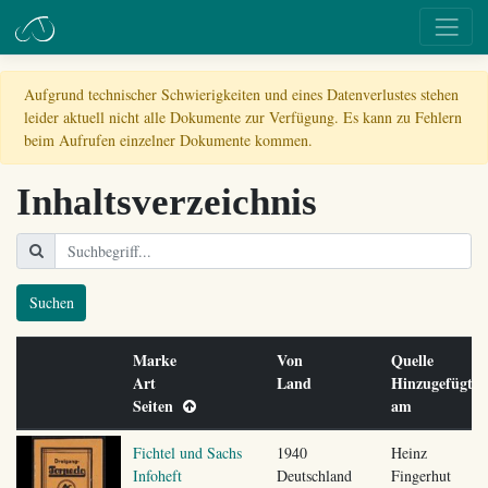
Aufgrund technischer Schwierigkeiten und eines Datenverlustes stehen
leider aktuell nicht alle Dokumente zur Verfügung. Es kann zu Fehlern
beim Aufrufen einzelner Dokumente kommen.
Inhaltsverzeichnis
Suchen
Marke
Von
Quelle
Art
Land
Hinzugefügt
Seiten
am
Fichtel und Sachs
1940
Heinz
Infoheft
Deutschland
Fingerhut