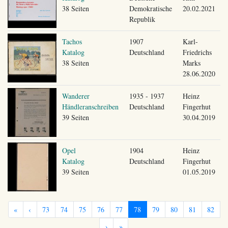
38 Seiten
Demokratische
20.02.2021
Republik
Tachos
1907
Karl-
Katalog
Deutschland
Friedrichs
38 Seiten
Marks
28.06.2020
Wanderer
1935 - 1937
Heinz
Händleranschreiben
Deutschland
Fingerhut
39 Seiten
30.04.2019
Opel
1904
Heinz
Katalog
Deutschland
Fingerhut
39 Seiten
01.05.2019
«
‹
73
74
75
76
77
78
79
80
81
82
›
»