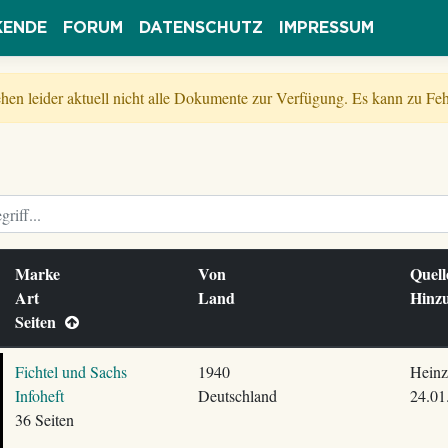
KENDE
FORUM
DATENSCHUTZ
IMPRESSUM
tehen leider aktuell nicht alle Dokumente zur Verfügung. Es kann zu 
Marke
Von
Quel
Art
Land
Hinz
Seiten
Fichtel und Sachs
1940
Heinz
Infoheft
Deutschland
24.01
36 Seiten