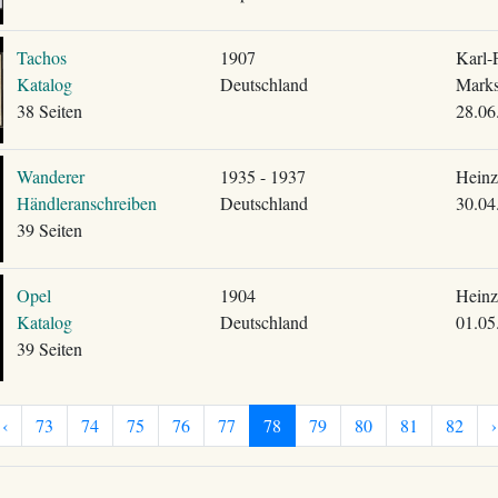
Tachos
1907
Karl-F
Katalog
Deutschland
Mark
38 Seiten
28.06
Wanderer
1935 - 1937
Heinz
Händleranschreiben
Deutschland
30.04
39 Seiten
Opel
1904
Heinz
Katalog
Deutschland
01.05
39 Seiten
‹
73
74
75
76
77
78
79
80
81
82
›