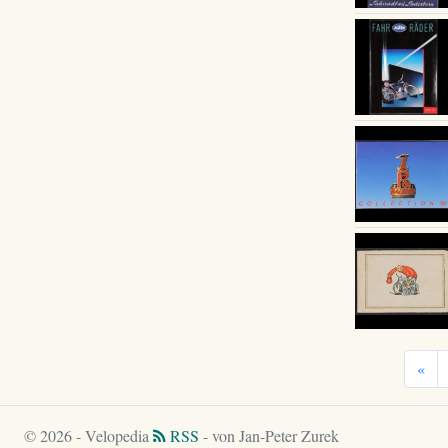
«
© 2026 - Velopedia
RSS
- von Jan-Peter Zurek