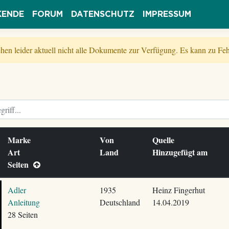
KENDE
FORUM
DATENSCHUTZ
IMPRESSUM
tehen leider aktuell nicht alle Dokumente zur Verfügung. Es kann zu 
Marke
Von
Quelle
Art
Land
Hinzugefügt am
Seiten
Adler
1935
Heinz Fingerhut
Anleitung
Deutschland
14.04.2019
28 Seiten