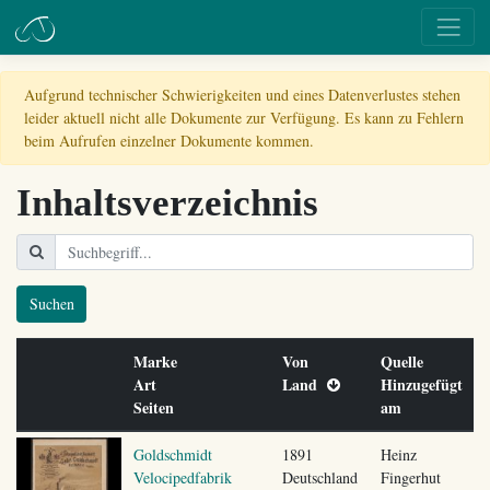
Aufgrund technischer Schwierigkeiten und eines Datenverlustes stehen
leider aktuell nicht alle Dokumente zur Verfügung. Es kann zu Fehlern
beim Aufrufen einzelner Dokumente kommen.
Inhaltsverzeichnis
Suchen
Marke
Von
Quelle
Art
Land
Hinzugefügt
Seiten
am
Goldschmidt
1891
Heinz
Velocipedfabrik
Deutschland
Fingerhut