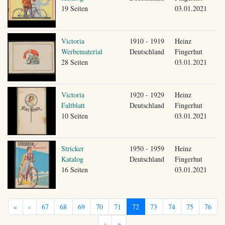
19 Seiten
03.01.2021
Victoria
1910 - 1919
Heinz
Werbematerial
Deutschland
Fingerhut
28 Seiten
03.01.2021
Victoria
1920 - 1929
Heinz
Faltblatt
Deutschland
Fingerhut
10 Seiten
03.01.2021
Stricker
1950 - 1959
Heinz
Katalog
Deutschland
Fingerhut
16 Seiten
03.01.2021
«
‹
67
68
69
70
71
72
73
74
75
76
›
»