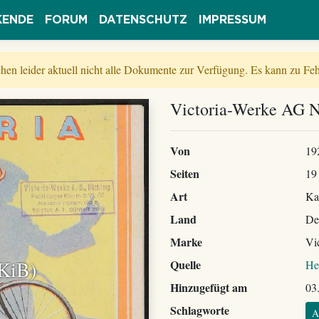
KENDE
FORUM
DATENSCHUTZ
IMPRESSUM
tehen leider aktuell nicht alle Dokumente zur Verfügung. Es kann zu 
Victoria-Werke AG N
Von
19
Seiten
19
Art
Ka
Land
De
Marke
Vi
 KiB)
Quelle
He
Hinzugefügt am
03
Schlagworte
A