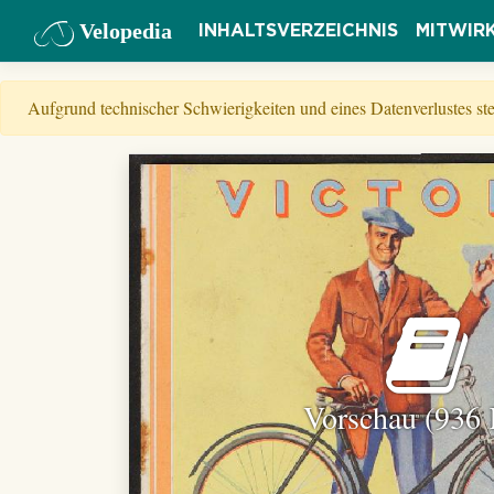
Velopedia
INHALTSVERZEICHNIS
MITWIR
Aufgrund technischer Schwierigkeiten und eines Datenverlustes s
Vorschau (936