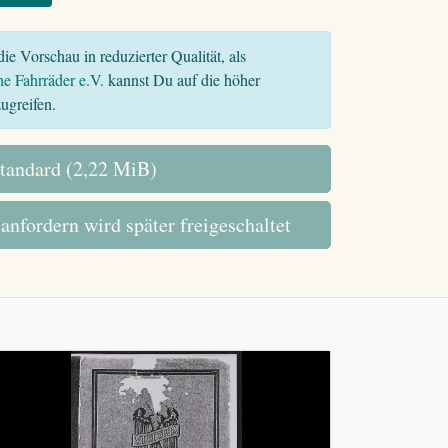
ie Vorschau in reduzierter Qualität, als
he Fahrräder e.V.
kannst Du auf die höher
ugreifen.
tandard (2,22 MiB)
 anfordern wird später freigeschaltet