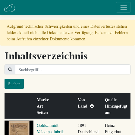
Aufgrund technischer Schwierigkeiten und eines Datenverlustes stehen
leider aktuell nicht alle Dokumente zur Verfügung. Es kann zu Fehlern
beim Aufrufen einzelner Dokumente kommen.
Inhaltsverzeichnis
Suchen
Marke
Von
Quelle
Art
Land
Hinzugefügt
Seiten
am
Goldschmidt
1891
Heinz
Velocipedfabrik
Deutschland
Fingerhut