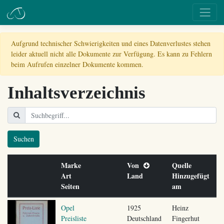
Aufgrund technischer Schwierigkeiten und eines Datenverlustes stehen
leider aktuell nicht alle Dokumente zur Verfügung. Es kann zu Fehlern
beim Aufrufen einzelner Dokumente kommen.
Inhaltsverzeichnis
Suchen
Marke
Von
Quelle
Art
Land
Hinzugefügt
Seiten
am
Opel
1925
Heinz
Preisliste
Deutschland
Fingerhut