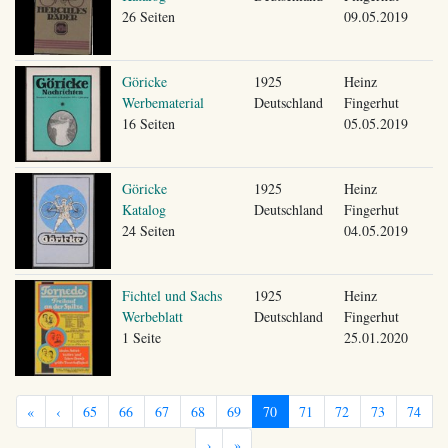
26 Seiten
09.05.2019
Göricke
1925
Heinz
Werbematerial
Deutschland
Fingerhut
16 Seiten
05.05.2019
Göricke
1925
Heinz
Katalog
Deutschland
Fingerhut
24 Seiten
04.05.2019
Fichtel und Sachs
1925
Heinz
Werbeblatt
Deutschland
Fingerhut
1 Seite
25.01.2020
«
‹
65
66
67
68
69
70
71
72
73
74
›
»