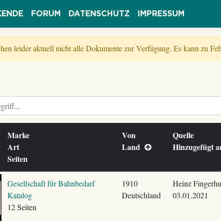
KENDE
FORUM
DATENSCHUTZ
IMPRESSUM
tehen leider aktuell nicht alle Dokumente zur Verfügung. Es kann zu 
Marke
Von
Quelle
Art
Land
Hinzugefügt
Seiten
Gesellschaft für Bahnbedarf
1910
Heinz Fingerhu
Katalog
Deutschland
03.01.2021
12 Seiten