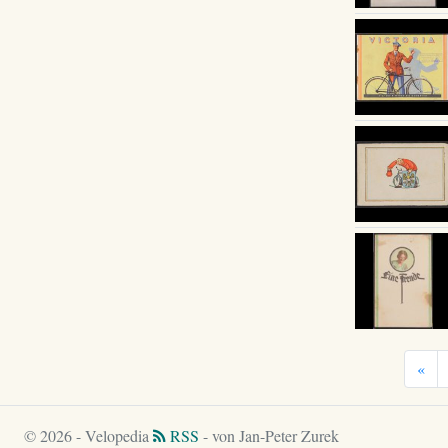
«
© 2026 - Velopedia
RSS
- von Jan-Peter Zurek