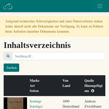
Aufgrund technischer Schwierigkeiten und eines Datenverlustes stehen
leider aktuell nicht alle Dokumente zur Verfügung. Es kann zu Fehlern
beim Aufrufen einzelner Dokumente kommen.
Inhaltsverzeichnis
Suchen
Marke
Von
Quelle
Art
Land
Hinzugefügt
Seiten
am
Sonstige
1890
Andreas
Sonstiges
Deutschland
Zwicklbauer