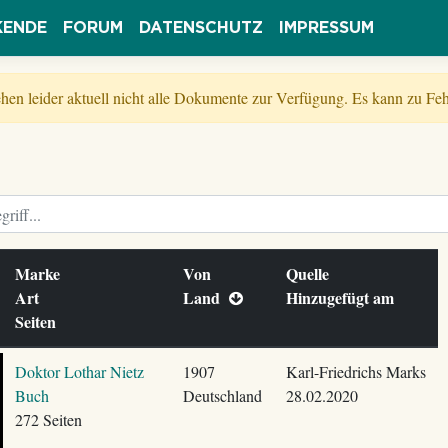
KENDE
FORUM
DATENSCHUTZ
IMPRESSUM
tehen leider aktuell nicht alle Dokumente zur Verfügung. Es kann zu 
Marke
Von
Quelle
Art
Land
Hinzugefügt am
Seiten
Doktor Lothar Nietz
1907
Karl-Friedrichs Marks
Buch
Deutschland
28.02.2020
272 Seiten