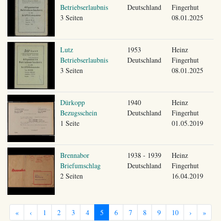
Betriebserlaubnis
Deutschland
Fingerhut
3 Seiten
08.01.2025
Lutz
1953
Heinz
Betriebserlaubnis
Deutschland
Fingerhut
3 Seiten
08.01.2025
Dürkopp
1940
Heinz
Bezugsschein
Deutschland
Fingerhut
1 Seite
01.05.2019
Brennabor
1938 - 1939
Heinz
Briefumschlag
Deutschland
Fingerhut
2 Seiten
16.04.2019
«
‹
1
2
3
4
5
6
7
8
9
10
›
»