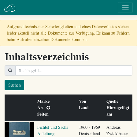
Aufgrund technischer Schwierigkeiten und eines Datenverlustes stehen
leider aktuell nicht alle Dokumente zur Verfügung. Es kann zu Fehlern
beim Aufrufen einzelner Dokumente kommen.
Inhaltsverzeichnis
Suchen
Marke
Von
Quelle
Art
Land
Hinzugefügt
Seiten
am
Fichtel und Sachs
1960 - 1969
Andreas
Anleitung
Deutschland
Zwicklbauer