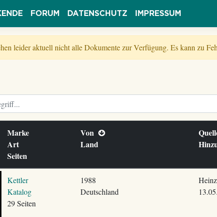
KENDE
FORUM
DATENSCHUTZ
IMPRESSUM
tehen leider aktuell nicht alle Dokumente zur Verfügung. Es kann zu 
Marke
Von
Quel
Art
Land
Hinz
Seiten
Kettler
1988
Heinz
Katalog
Deutschland
13.05
29 Seiten