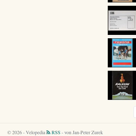
© 2026 - Velopedia
RSS
- von Jan-Peter Zurek