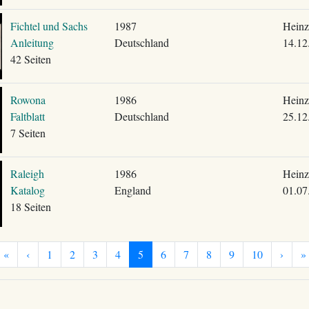
Fichtel und Sachs
1987
Heinz
Anleitung
Deutschland
14.12
42 Seiten
Rowona
1986
Heinz
Faltblatt
Deutschland
25.12
7 Seiten
Raleigh
1986
Heinz
Katalog
England
01.07
18 Seiten
«
‹
1
2
3
4
5
6
7
8
9
10
›
»