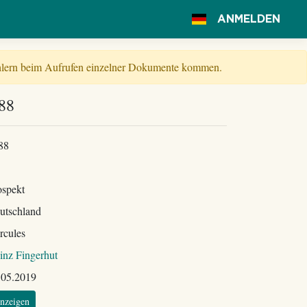
ANMELDEN
Fehlern beim Aufrufen einzelner Dokumente kommen.
988
88
ospekt
utschland
rcules
inz Fingerhut
.05.2019
nzeigen