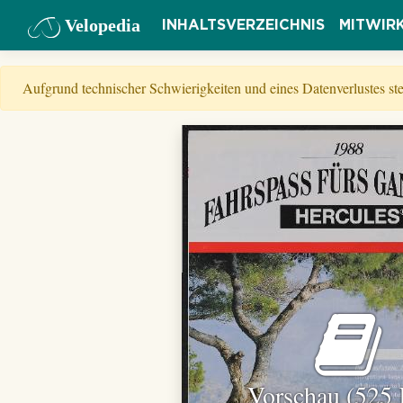
Velopedia
INHALTSVERZEICHNIS
MITWIR
Aufgrund technischer Schwierigkeiten und eines Datenverlustes s
Vorschau (525