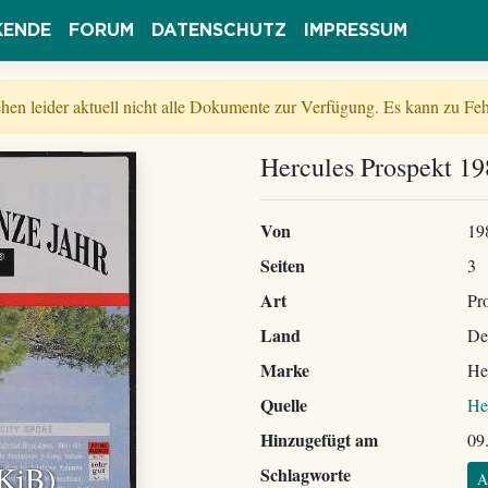
KENDE
FORUM
DATENSCHUTZ
IMPRESSUM
tehen leider aktuell nicht alle Dokumente zur Verfügung. Es kann zu 
Hercules Prospekt 1
Von
19
Seiten
3
Art
Pr
Land
De
Marke
He
Quelle
He
Hinzugefügt am
09
 KiB)
Schlagworte
A