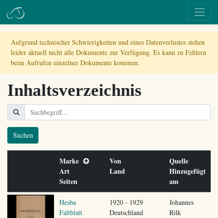
Aufgrund technischer Schwierigkeiten und eines Datenverlustes stehen
leider aktuell nicht alle Dokumente zur Verfügung. Es kann zu Fehlern
beim Aufrufen einzelner Dokumente kommen.
Inhaltsverzeichnis
Suchen
Marke
Von
Quelle
Art
Land
Hinzugefügt
Seiten
am
Hesba
1920 - 1929
Johannes
Faltblatt
Deutschland
Rilk