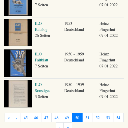
7 Seiten
07.01.2022
ILO
1953
Heinz
Katalog
Deutschland
Fingerhut
26 Seiten
07.01.2022
ILO
1950 - 1959
Heinz
Faltblatt
Deutschland
Fingerhut
7 Seiten
07.01.2022
ILO
1950 - 1959
Heinz
Sonstiges
Deutschland
Fingerhut
3 Seiten
07.01.2022
«
‹
45
46
47
48
49
50
51
52
53
54
›
»