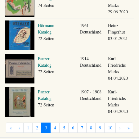
74 Seiten
Marks
29.06.2020
Hörmann
1961
Heinz
Katalog
Deutschland
Fingerhut
72 Seiten
03.01.2021
Panzer
1914
Karl-
Katalog
Deutschland
Friedrichs
72 Seiten
Marks
04.04.2020
Panzer
1907 - 1908
Karl-
Katalog
Deutschland
Friedrichs
72 Seiten
Marks
04.04.2020
«
‹
1
2
3
4
5
6
7
8
9
10
›
»