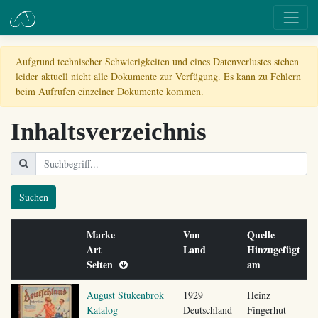
Aufgrund technischer Schwierigkeiten und eines Datenverlustes stehen
leider aktuell nicht alle Dokumente zur Verfügung. Es kann zu Fehlern
beim Aufrufen einzelner Dokumente kommen.
Inhaltsverzeichnis
Suchen
Marke
Von
Quelle
Art
Land
Hinzugefügt
Seiten
am
August Stukenbrok
1929
Heinz
Katalog
Deutschland
Fingerhut