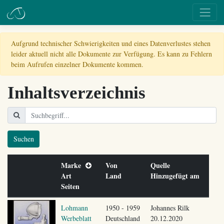
Aufgrund technischer Schwierigkeiten und eines Datenverlustes stehen
leider aktuell nicht alle Dokumente zur Verfügung. Es kann zu Fehlern
beim Aufrufen einzelner Dokumente kommen.
Inhaltsverzeichnis
Suchen
Marke
Von
Quelle
Art
Land
Hinzugefügt am
Seiten
Lohmann
1950 - 1959
Johannes Rilk
Werbeblatt
Deutschland
20.12.2020