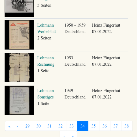
5 Seiten
Lohmann
1950 - 1959
Heinz Fingerhut
Werbeblatt
Deutschland
07.01.2022
2 Seiten
Lohmann
1953
Heinz Fingerhut
Rechnung
Deutschland
07.01.2022
1 Seite
Lohmann
1949
Heinz Fingerhut
Sonstiges
Deutschland
07.01.2022
1 Seite
«
‹
29
30
31
32
33
34
35
36
37
38
›
»