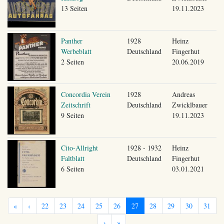
13 Seiten
19.11.2023
Panther
1928
Heinz
Werbeblatt
Deutschland
Fingerhut
2 Seiten
20.06.2019
Concordia Verein
1928
Andreas
Zeitschrift
Deutschland
Zwicklbauer
9 Seiten
19.11.2023
Cito-Allright
1928 - 1932
Heinz
Faltblatt
Deutschland
Fingerhut
6 Seiten
03.01.2021
«
‹
22
23
24
25
26
27
28
29
30
31
›
»