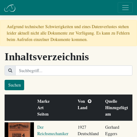
Aufgrund technischer Schwierigkeiten und eines Datenverlustes stehen
leider aktuell nicht alle Dokumente zur Verfügung. Es kann zu Fehlern
beim Aufrufen einzelner Dokumente kommen.
Inhaltsverzeichnis
Suchen
Marke
Von
Quelle
Art
Land
Hinzugefügt
Seiten
am
Der
1927
Gerhard
Reichsmechaniker
Deutschland
Eggers