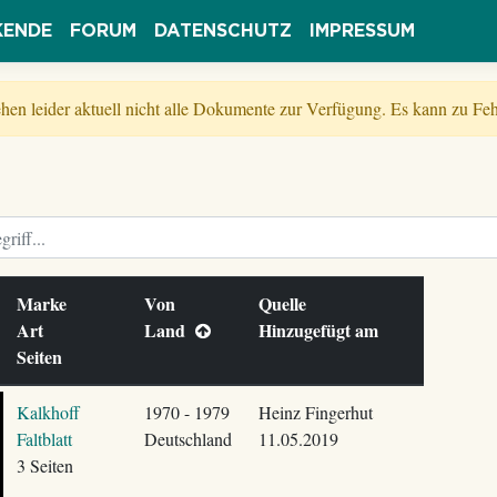
KENDE
FORUM
DATENSCHUTZ
IMPRESSUM
tehen leider aktuell nicht alle Dokumente zur Verfügung. Es kann zu 
Marke
Von
Quelle
Art
Land
Hinzugefügt am
Seiten
Kalkhoff
1970 - 1979
Heinz Fingerhut
Faltblatt
Deutschland
11.05.2019
3 Seiten