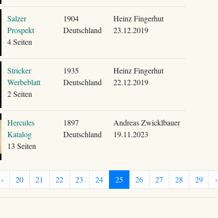
Salzer
1904
Heinz Fingerhut
Prospekt
Deutschland
23.12.2019
4 Seiten
Stricker
1935
Heinz Fingerhut
Werbeblatt
Deutschland
22.12.2019
2 Seiten
Hercules
1897
Andreas Zwicklbauer
Katalog
Deutschland
19.11.2023
13 Seiten
‹
20
21
22
23
24
25
26
27
28
29
›