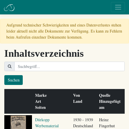
Aufgrund technischer Schwierigkeiten und eines Datenverlustes stehen
leider aktuell nicht alle Dokumente zur Verfügung. Es kann zu Fehlern
beim Aufrufen einzelner Dokumente kommen.
Inhaltsverzeichnis
Suchen
Marke
Von
Quelle
Art
Land
Hinzugefügt
Seiten
am
Dürkopp
1930 - 1939
Heinz
Werbematerial
Deutschland
Fingerhut