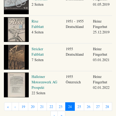
2 Seiten
01.05.2019
Rixe
1951 - 1955
Heinz
Faltblatt
Deutschland
Fingerhut
4 Seiten
25.12.2019
Stricker
1955
Heinz
Faltblatt
Deutschland
Fingerhut
7 Seiten
03.01.2021
Halleiner
1955
Heinz
Motorenwerk AG
Österreich
Fingerhut
Prospekt
02.01.2022
22 Seiten
«
‹
19
20
21
22
23
24
25
26
27
28
›
»