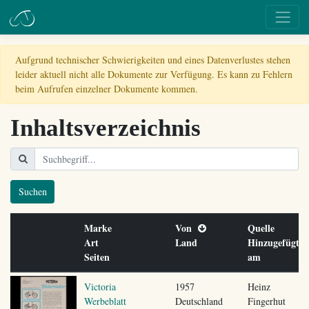
Aufgrund technischer Schwierigkeiten und eines Datenverlustes stehen
leider aktuell nicht alle Dokumente zur Verfügung. Es kann zu Fehlern
beim Aufrufen einzelner Dokumente kommen.
Inhaltsverzeichnis
Suchen
Marke
Von
Quelle
Art
Land
Hinzugefügt
Seiten
am
Victoria
1957
Heinz
Werbeblatt
Deutschland
Fingerhut