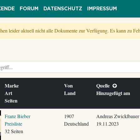
KENDE
FORUM
DATENSCHUTZ
IMPRESSUM
tehen leider aktuell nicht alle Dokumente zur Verfügung. Es kann zu 
Marke
Von
Quelle
Art
Land
Hinzugefügt am
Seiten
Franz Bieber
1907
Andreas Zwicklbauer
Preisliste
Deutschland
19.11.2023
32 Seiten