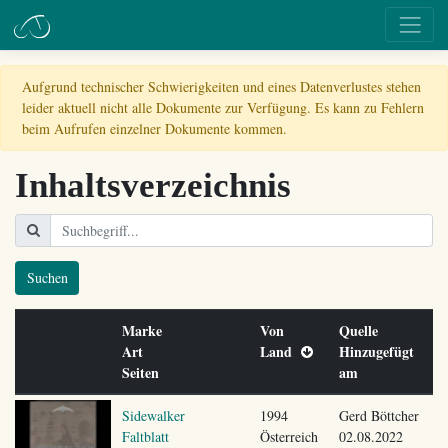
Aufgrund technischer Schwierigkeiten und eines Datenverlustes stehen
leider aktuell nicht alle Dokumente zur Verfügung. Es kann zu Fehlern
beim Aufrufen einzelner Dokumente kommen.
Inhaltsverzeichnis
Suchen
Marke
Von
Quelle
Art
Land
Hinzugefügt
Seiten
am
Sidewalker
1994
Gerd Böttcher
Faltblatt
Österreich
02.08.2022