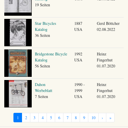
19 Seiten
Star Bicycles
1887
Gerd Böttcher
Katalog
USA
02.08.2022
36 Seiten
Bridgestone Bicycle
1992
Heinz
Katalog
USA
Fingerhut
56 Seiten
01.07.2020
Dahon
1990 -
Heinz
Werbeblatt
1999
Fingerhut
7 Seiten
USA
01.07.2020
1
2
3
4
5
6
7
8
9
10
›
»