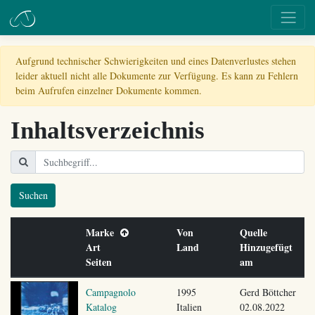
Aufgrund technischer Schwierigkeiten und eines Datenverlustes stehen
leider aktuell nicht alle Dokumente zur Verfügung. Es kann zu Fehlern
beim Aufrufen einzelner Dokumente kommen.
Inhaltsverzeichnis
Suchen
Marke
Von
Quelle
Art
Land
Hinzugefügt
Seiten
am
Campagnolo
1995
Gerd Böttcher
Katalog
Italien
02.08.2022