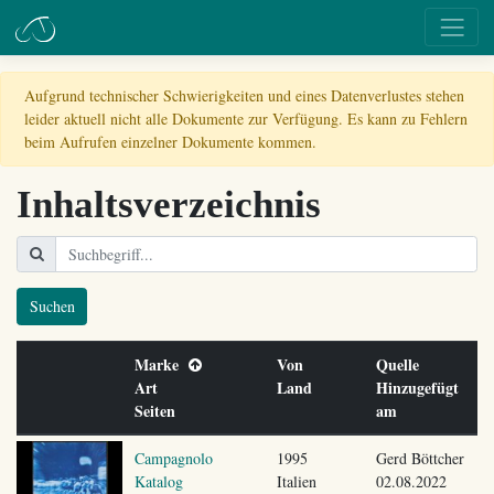
Aufgrund technischer Schwierigkeiten und eines Datenverlustes stehen
leider aktuell nicht alle Dokumente zur Verfügung. Es kann zu Fehlern
beim Aufrufen einzelner Dokumente kommen.
Inhaltsverzeichnis
Suchen
Marke
Von
Quelle
Art
Land
Hinzugefügt
Seiten
am
Campagnolo
1995
Gerd Böttcher
Katalog
Italien
02.08.2022