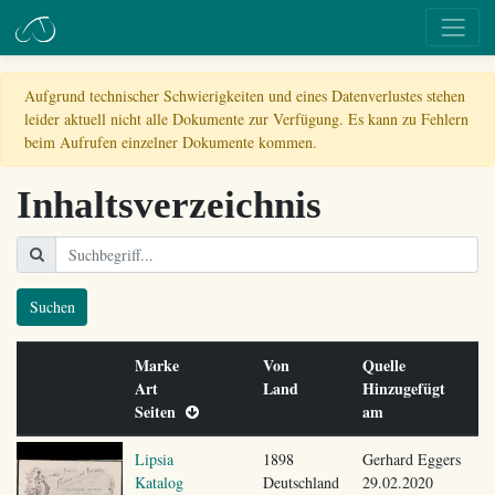
Aufgrund technischer Schwierigkeiten und eines Datenverlustes stehen
leider aktuell nicht alle Dokumente zur Verfügung. Es kann zu Fehlern
beim Aufrufen einzelner Dokumente kommen.
Inhaltsverzeichnis
Suchen
Marke
Von
Quelle
Art
Land
Hinzugefügt
Seiten
am
Lipsia
1898
Gerhard Eggers
Katalog
Deutschland
29.02.2020