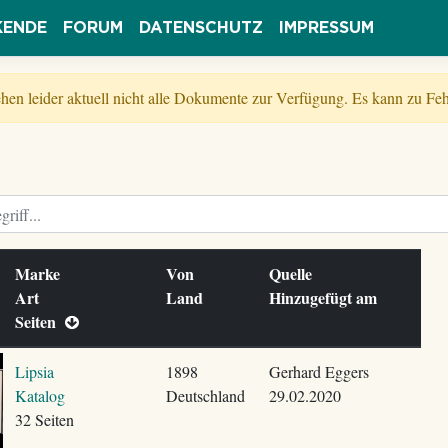
KENDE
FORUM
DATENSCHUTZ
IMPRESSUM
tehen leider aktuell nicht alle Dokumente zur Verfügung. Es kann zu 
Marke
Von
Quelle
Art
Land
Hinzugefügt am
Seiten
Lipsia
1898
Gerhard Eggers
Katalog
Deutschland
29.02.2020
32 Seiten