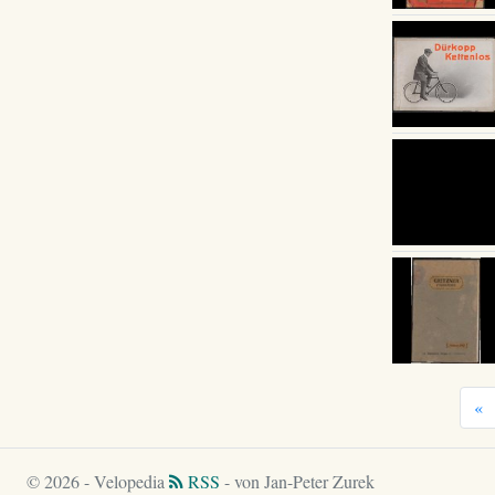
«
© 2026 - Velopedia
RSS
- von Jan-Peter Zurek