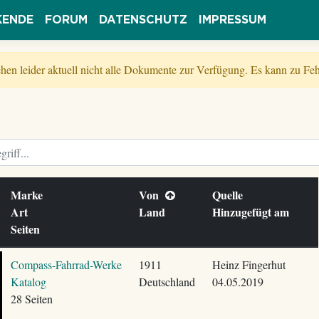
KENDE
FORUM
DATENSCHUTZ
IMPRESSUM
tehen leider aktuell nicht alle Dokumente zur Verfügung. Es kann zu 
Marke
Von
Quelle
Art
Land
Hinzugefügt am
Seiten
Compass-Fahrrad-Werke
1911
Heinz Fingerhut
Katalog
Deutschland
04.05.2019
28 Seiten