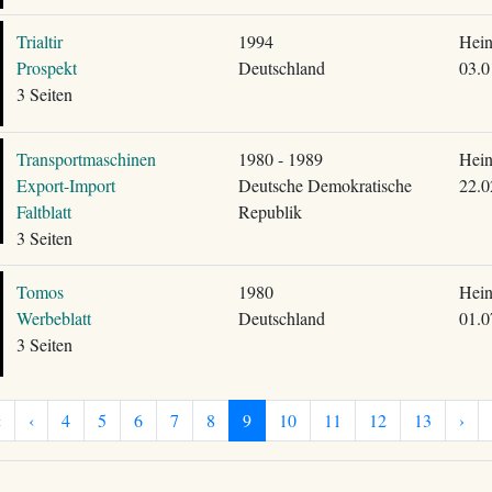
Trialtir
1994
Hein
Prospekt
Deutschland
03.0
3 Seiten
Transportmaschinen
1980 - 1989
Hein
Export-Import
Deutsche Demokratische
22.0
Faltblatt
Republik
3 Seiten
Tomos
1980
Hein
Werbeblatt
Deutschland
01.0
3 Seiten
«
‹
4
5
6
7
8
9
10
11
12
13
›