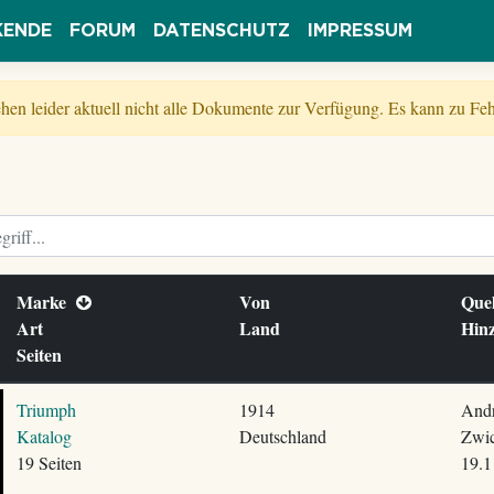
KENDE
FORUM
DATENSCHUTZ
IMPRESSUM
tehen leider aktuell nicht alle Dokumente zur Verfügung. Es kann zu 
Marke
Von
Que
Art
Land
Hin
Seiten
Triumph
1914
Andr
Katalog
Deutschland
Zwic
19 Seiten
19.1