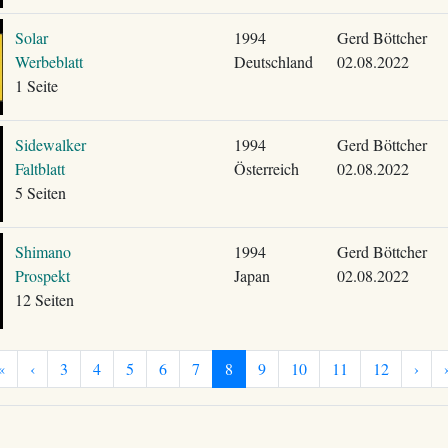
Solar
1994
Gerd Böttcher
Werbeblatt
Deutschland
02.08.2022
1 Seite
Sidewalker
1994
Gerd Böttcher
Faltblatt
Österreich
02.08.2022
5 Seiten
Shimano
1994
Gerd Böttcher
Prospekt
Japan
02.08.2022
12 Seiten
«
‹
3
4
5
6
7
8
9
10
11
12
›