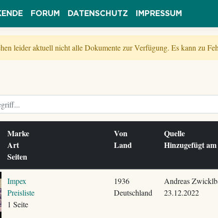
KENDE
FORUM
DATENSCHUTZ
IMPRESSUM
tehen leider aktuell nicht alle Dokumente zur Verfügung. Es kann zu 
Marke
Von
Quelle
Art
Land
Hinzugefügt a
Seiten
Impex
1936
Andreas Zwicklb
Preisliste
Deutschland
23.12.2022
1 Seite