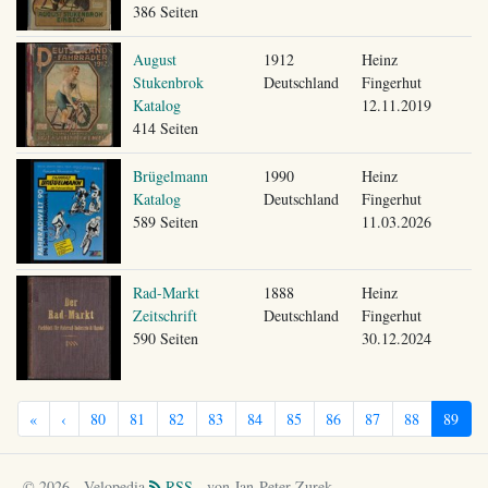
386 Seiten
August
1912
Heinz
Stukenbrok
Deutschland
Fingerhut
Katalog
12.11.2019
414 Seiten
Brügelmann
1990
Heinz
Katalog
Deutschland
Fingerhut
589 Seiten
11.03.2026
Rad-Markt
1888
Heinz
Zeitschrift
Deutschland
Fingerhut
590 Seiten
30.12.2024
«
‹
80
81
82
83
84
85
86
87
88
89
© 2026 - Velopedia
RSS
- von Jan-Peter Zurek