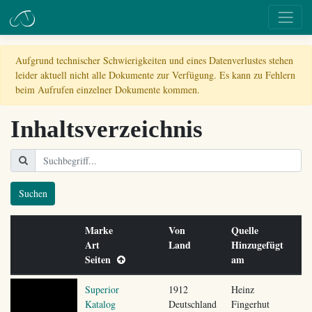
Aufgrund technischer Schwierigkeiten und eines Datenverlustes stehen
leider aktuell nicht alle Dokumente zur Verfügung. Es kann zu Fehlern
beim Aufrufen einzelner Dokumente kommen.
Inhaltsverzeichnis
Suchen
Marke
Von
Quelle
Art
Land
Hinzugefügt
Seiten
am
Superior
1912
Heinz
Katalog
Deutschland
Fingerhut