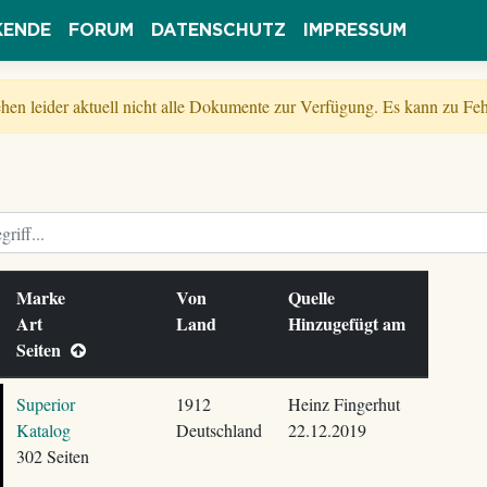
KENDE
FORUM
DATENSCHUTZ
IMPRESSUM
tehen leider aktuell nicht alle Dokumente zur Verfügung. Es kann zu 
Marke
Von
Quelle
Art
Land
Hinzugefügt am
Seiten
Superior
1912
Heinz Fingerhut
Katalog
Deutschland
22.12.2019
302 Seiten