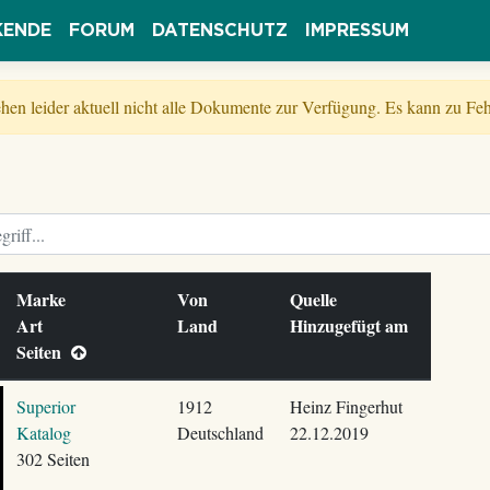
KENDE
FORUM
DATENSCHUTZ
IMPRESSUM
tehen leider aktuell nicht alle Dokumente zur Verfügung. Es kann zu 
Marke
Von
Quelle
Art
Land
Hinzugefügt am
Seiten
Superior
1912
Heinz Fingerhut
Katalog
Deutschland
22.12.2019
302 Seiten