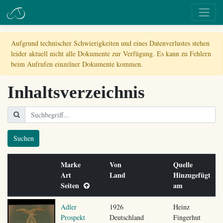
Aufgrund technischer Schwierigkeiten und eines Datenverlustes stehen
leider aktuell nicht alle Dokumente zur Verfügung. Es kann zu Fehlern
beim Aufrufen einzelner Dokumente kommen.
Inhaltsverzeichnis
Suchen
Marke
Von
Quelle
Art
Land
Hinzugefügt
Seiten
am
Adler
1926
Heinz
Prospekt
Deutschland
Fingerhut