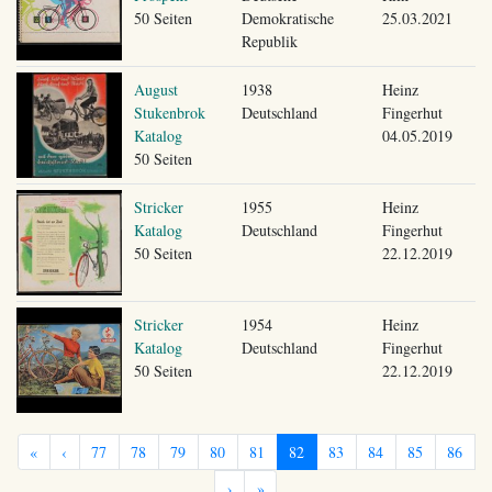
50 Seiten
Demokratische
25.03.2021
Republik
August
1938
Heinz
Stukenbrok
Deutschland
Fingerhut
Katalog
04.05.2019
50 Seiten
Stricker
1955
Heinz
Katalog
Deutschland
Fingerhut
50 Seiten
22.12.2019
Stricker
1954
Heinz
Katalog
Deutschland
Fingerhut
50 Seiten
22.12.2019
«
‹
77
78
79
80
81
82
83
84
85
86
›
»