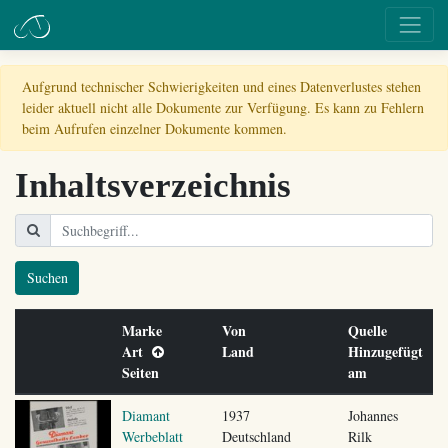
Aufgrund technischer Schwierigkeiten und eines Datenverlustes stehen
leider aktuell nicht alle Dokumente zur Verfügung. Es kann zu Fehlern
beim Aufrufen einzelner Dokumente kommen.
Inhaltsverzeichnis
Suchen
Marke
Von
Quelle
Art
Land
Hinzugefügt
Seiten
am
Diamant
1937
Johannes
Werbeblatt
Deutschland
Rilk