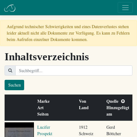
Aufgrund technischer Schwierigkeiten und eines Datenverlustes stehen
leider aktuell nicht alle Dokumente zur Verfügung. Es kann zu Fehlern
beim Aufrufen einzelner Dokumente kommen.
Inhaltsverzeichnis
Suchen
Marke
Von
Quelle
Art
Land
Hinzugefügt
Seiten
am
Lucifer
1912
Gerd
Prospekt
Schweiz
Böttcher