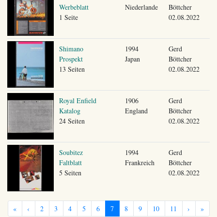
Werbeblatt
Niederlande
Böttcher
1 Seite
02.08.2022
Shimano
1994
Gerd
Prospekt
Japan
Böttcher
13 Seiten
02.08.2022
Royal Enfield
1906
Gerd
Katalog
England
Böttcher
24 Seiten
02.08.2022
Soubitez
1994
Gerd
Faltblatt
Frankreich
Böttcher
5 Seiten
02.08.2022
«
‹
2
3
4
5
6
7
8
9
10
11
›
»