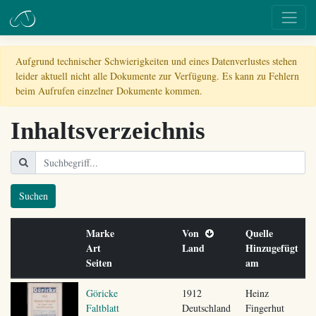
Aufgrund technischer Schwierigkeiten und eines Datenverlustes stehen
leider aktuell nicht alle Dokumente zur Verfügung. Es kann zu Fehlern
beim Aufrufen einzelner Dokumente kommen.
Inhaltsverzeichnis
Suchen
Marke
Von
Quelle
Art
Land
Hinzugefügt
Seiten
am
Göricke
1912
Heinz
Faltblatt
Deutschland
Fingerhut