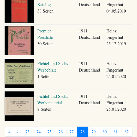
Katalog
Deutschland
Fingerhut
38 Seiten
04.05.2019
Premier
1911
Heinz
Preisliste
Deutschland
Fingerhut
30 Seiten
25.12.2019
Fichtel und Sachs
1911
Heinz
Werbeblatt
Deutschland
Fingerhut
1 Seite
24.01.2020
Fichtel und Sachs
1911
Heinz
Werbematerial
Deutschland
Fingerhut
8 Seiten
25.01.2020
«
‹
73
74
75
76
77
78
79
80
81
82