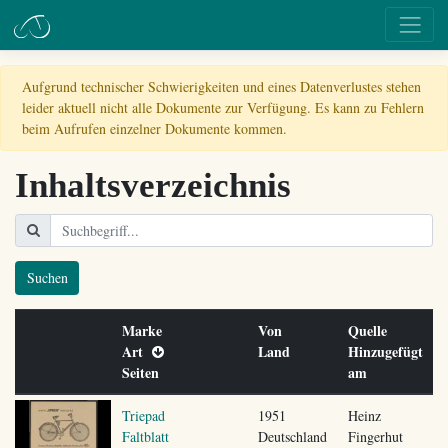
Aufgrund technischer Schwierigkeiten und eines Datenverlustes stehen
leider aktuell nicht alle Dokumente zur Verfügung. Es kann zu Fehlern
beim Aufrufen einzelner Dokumente kommen.
Inhaltsverzeichnis
Suchen
Marke
Von
Quelle
Art
Land
Hinzugefügt
Seiten
am
Triepad
1951
Heinz
Faltblatt
Deutschland
Fingerhut