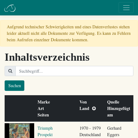
Aufgrund technischer Schwierigkeiten und eines Datenverlustes stehen
leider aktuell nicht alle Dokumente zur Verfügung. Es kann zu Fehlern
beim Aufrufen einzelner Dokumente kommen.
Inhaltsverzeichnis
Suchen
Marke
Von
Quelle
Art
Land
Hinzugefügt
Seiten
am
Triumph
1970 - 1979
Gerhard
Prospekt
Deutschland
Eggers