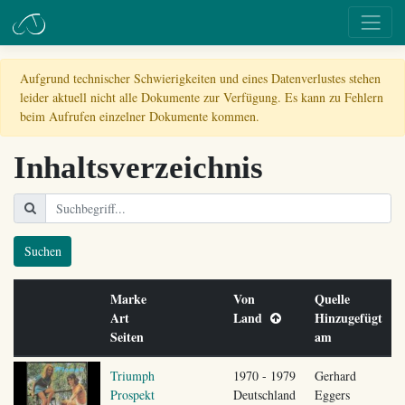
Aufgrund technischer Schwierigkeiten und eines Datenverlustes stehen
leider aktuell nicht alle Dokumente zur Verfügung. Es kann zu Fehlern
beim Aufrufen einzelner Dokumente kommen.
Inhaltsverzeichnis
Suchen
Marke
Von
Quelle
Art
Land
Hinzugefügt
Seiten
am
Triumph
1970 - 1979
Gerhard
Prospekt
Deutschland
Eggers