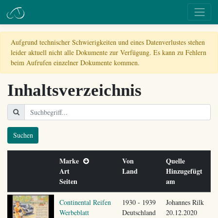
Aufgrund technischer Schwierigkeiten und eines Datenverlustes stehen
leider aktuell nicht alle Dokumente zur Verfügung. Es kann zu Fehlern
beim Aufrufen einzelner Dokumente kommen.
Inhaltsverzeichnis
Suchen
Marke
Von
Quelle
Art
Land
Hinzugefügt
Seiten
am
Continental Reifen
1930 - 1939
Johannes Rilk
Werbeblatt
Deutschland
20.12.2020