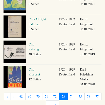
6 Seiten
03.01.2021
Cito-Allright
1928 - 1932
Heinz
Faltblatt
Deutschland
Fingerhut
6 Seiten
03.01.2021
Cito
1923 - 1929
Heinz
Katalog
Deutschland
Fingerhut
48 Seiten
30.04.2019
Cito
1925 - 1929
Karl-
Prospekt
Deutschland
Friedrichs
12 Seiten
Marks
04.04.2020
«
‹
68
69
70
71
72
73
74
75
76
77
›
»