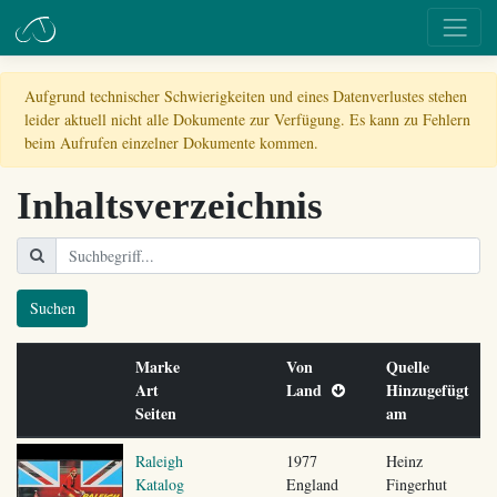
Aufgrund technischer Schwierigkeiten und eines Datenverlustes stehen
leider aktuell nicht alle Dokumente zur Verfügung. Es kann zu Fehlern
beim Aufrufen einzelner Dokumente kommen.
Inhaltsverzeichnis
Suchen
Marke
Von
Quelle
Art
Land
Hinzugefügt
Seiten
am
Raleigh
1977
Heinz
Katalog
England
Fingerhut