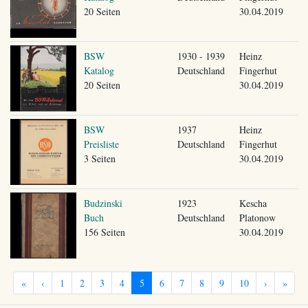
20 Seiten
30.04.2019
BSW
1930 - 1939
Heinz
Katalog
Deutschland
Fingerhut
20 Seiten
30.04.2019
BSW
1937
Heinz
Preisliste
Deutschland
Fingerhut
3 Seiten
30.04.2019
Budzinski
1923
Kescha
Buch
Deutschland
Platonow
156 Seiten
30.04.2019
«
‹
1
2
3
4
5
6
7
8
9
10
›
»