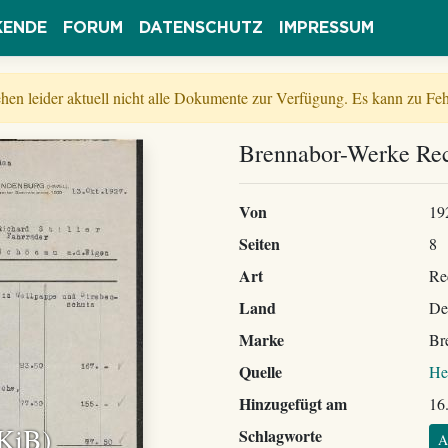
KENDE
FORUM
DATENSCHUTZ
IMPRESSUM
tehen leider aktuell nicht alle Dokumente zur Verfügung. Es kann zu 
Brennabor-Werke Re
Von
19
Seiten
8
Art
Re
Land
De
Marke
Br
Quelle
He
Hinzugefügt am
16
 KiB)
Schlagworte
A