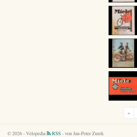
«
© 2026 - Velopedia
RSS
- von Jan-Peter Zurek