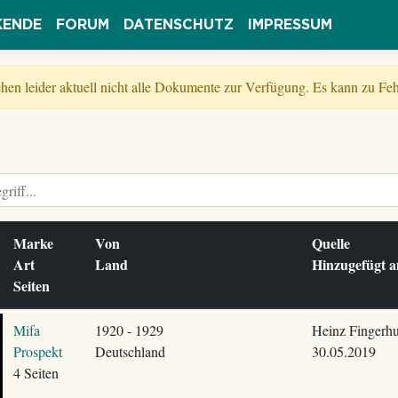
KENDE
FORUM
DATENSCHUTZ
IMPRESSUM
tehen leider aktuell nicht alle Dokumente zur Verfügung. Es kann zu 
Marke
Von
Quelle
Art
Land
Hinzugefügt
Seiten
Mifa
1920 - 1929
Heinz Fingerhu
Prospekt
Deutschland
30.05.2019
4 Seiten