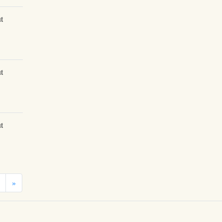
t
t
t
»