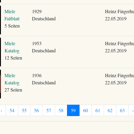
Miele
1929
Heinz Fingerhu
Faltblatt
Deutschland
22.05.2019
5 Seiten
Miele
1953
Heinz Fingerhu
Katalog
Deutschland
22.05.2019
12 Seiten
Miele
1936
Heinz Fingerhu
Katalog
Deutschland
22.05.2019
27 Seiten
‹
54
55
56
57
58
59
60
61
62
63
›