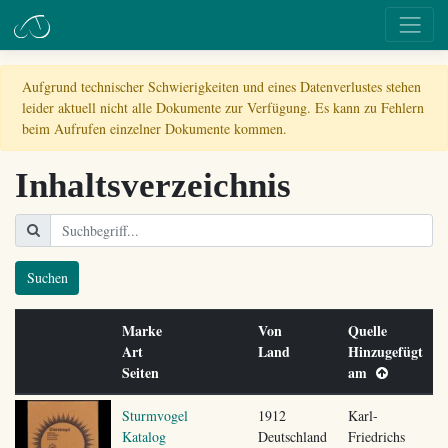
Aufgrund technischer Schwierigkeiten und eines Datenverlustes stehen
leider aktuell nicht alle Dokumente zur Verfügung. Es kann zu Fehlern
beim Aufrufen einzelner Dokumente kommen.
Inhaltsverzeichnis
Suchen
Marke
Von
Quelle
Art
Land
Hinzugefügt
Seiten
am
Sturmvogel
1912
Karl-
Katalog
Deutschland
Friedrichs