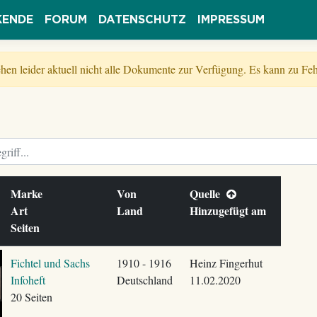
KENDE
FORUM
DATENSCHUTZ
IMPRESSUM
tehen leider aktuell nicht alle Dokumente zur Verfügung. Es kann zu 
Marke
Von
Quelle
Art
Land
Hinzugefügt am
Seiten
Fichtel und Sachs
1910 - 1916
Heinz Fingerhut
Infoheft
Deutschland
11.02.2020
20 Seiten