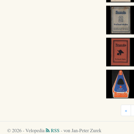
«
© 2026 - Velopedia
RSS
- von Jan-Peter Zurek