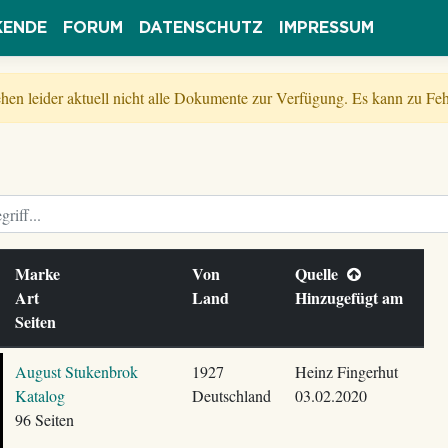
KENDE
FORUM
DATENSCHUTZ
IMPRESSUM
tehen leider aktuell nicht alle Dokumente zur Verfügung. Es kann zu 
Marke
Von
Quelle
Art
Land
Hinzugefügt am
Seiten
August Stukenbrok
1927
Heinz Fingerhut
Katalog
Deutschland
03.02.2020
96 Seiten