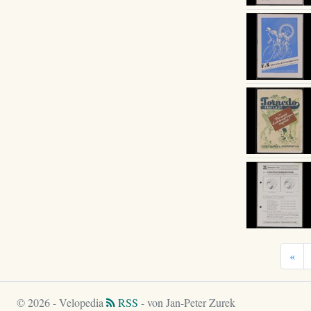
«
© 2026 - Velopedia
RSS
- von Jan-Peter Zurek