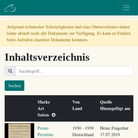
Aufgrund technischer Schwierigkeiten und eines Datenverlustes stehen
leider aktuell nicht alle Dokumente zur Verfügung. Es kann zu Fehlern
beim Aufrufen einzelner Dokumente kommen.
Inhaltsverzeichnis
Suchen
Marke
Von
Quelle
Art
Land
Hinzugefügt am
Seiten
Presto
1930 - 1939
Heinz Fingerhut
Preisliste
Deutschland
17.07.2019