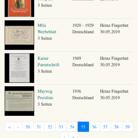
3 Seiten
Mifa
1920 - 1929
Heinz Fingerhut
Werbeblatt
Deutschland
30.05.2019
3 Seiten
Kaiser
1949
Heinz Fingerhut
Patentschrift
Deutschland
30.05.2019
3 Seiten
Mayweg
1936
Heinz Fingerhut
Preisliste
Deutschland
30.05.2019
3 Seiten
«
‹
50
51
52
53
54
55
56
57
58
59
›
»